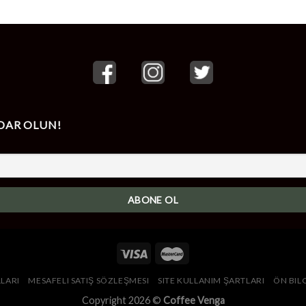
through
thro
440,00 ₺
320,0
DAR OLUN!
LLARI
MESAFELI SATIŞ SÖZLEŞMESI
SITE KULLANIM ŞARTLARI
ÖN BIL
Copyright 2026 ©
Coffee Venga