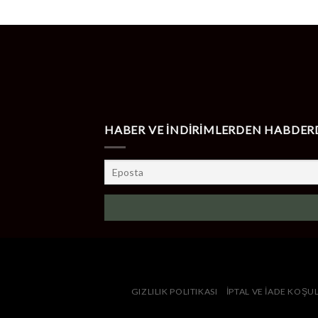
through
470,00 ₺
HABER VE İNDİRİMLERDEN HABDER
GIZLILIK POLITIKASI
İPTAL VE İADE KOŞU