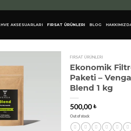
AHVE AKSESUARLARI
FIRSAT ÜRÜNLERI
BLOG
HAKKIMIZD
FIRSAT ÜRÜNLERI
Ekonomik Filt
Paketi – Veng
Blend 1 kg
500,00
₺
Out of stock