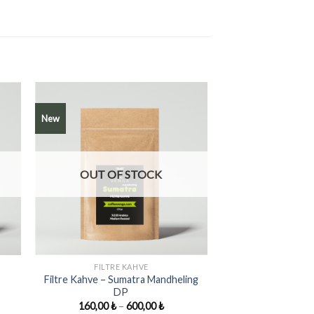
New
OUT OF STOCK
+
FILTRE KAHVE
Filtre Kahve – Sumatra Mandheling
DP
:
Price
160,00
₺
–
600,00
₺
 ₺