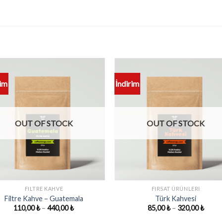
rim
İndirim
OUT OF STOCK
OUT OF STOCK
+
FILTRE KAHVE
FIRSAT ÜRÜNLERI
Filtre Kahve – Guatemala
Türk Kahvesi
Price
Price
110,00
₺
–
440,00
₺
85,00
₺
–
320,00
₺
range:
range
110,00 ₺
85,00