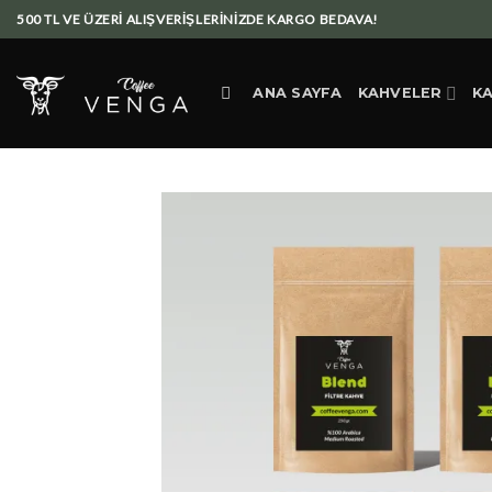
Skip
500 TL VE ÜZERİ ALIŞVERİŞLERİNİZDE KARGO BEDAVA!
to
content
ANA SAYFA
KAHVELER
K