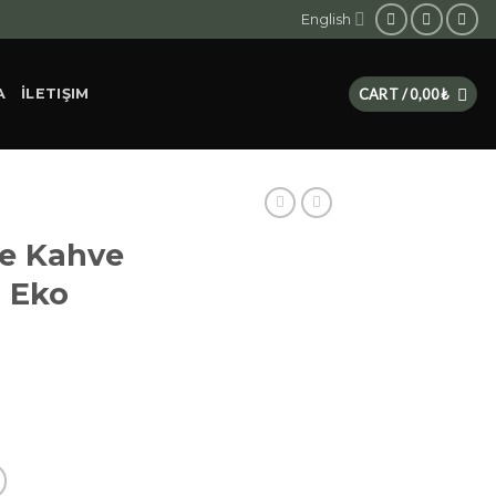
English
A
İLETIŞIM
CART /
0,00
₺
re Kahve
a Eko