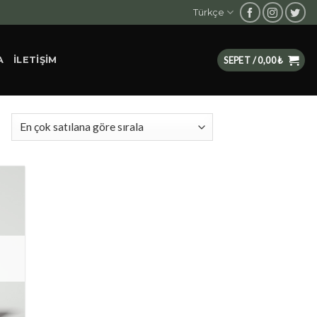
Türkçe
A
İLETIŞIM
SEPET /
0,00
₺