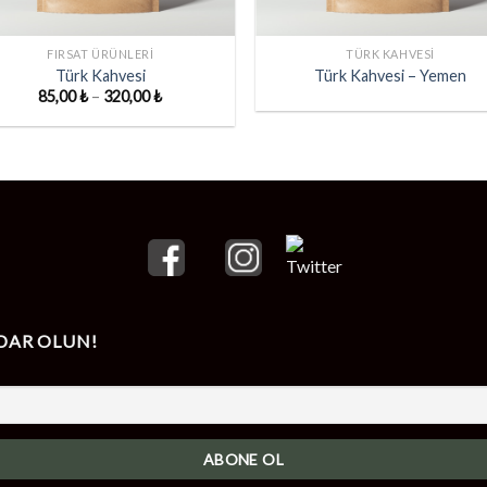
+
FIRSAT ÜRÜNLERI
TÜRK KAHVESI
Türk Kahvesi
Türk Kahvesi – Yemen
Fiyat
85,00
₺
–
320,00
₺
aralığı:
85,00 ₺
-
320,00 ₺
DAR OLUN!