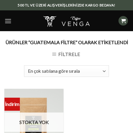
Skip
500 TL VE ÜZERİ ALIŞVERİŞLERİNİZDE KARGO BEDAVA!
to
content
ÜRÜNLER “GUATEMALA FILTRE” OLARAK ETIKETLENDI
FILTRELE
İndirim
STOKTA YOK