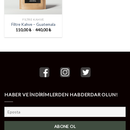
FILTRE KAHVE
Filtre Kahve – Guatemala
Fiyat
110,00
₺
–
440,00
₺
aralığı:
110,00 ₺
-
440,00 ₺
HABER VE İNDİRİMLERDEN HABDERDAR OLUN!