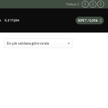
Türkçe
A
İLETIŞIM
SEPET /
0,00
₺