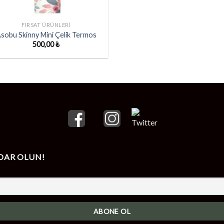
FIRSAT ÜRÜNLERI
sobu Skinny Mini Çelik Termos
500,00
₺
DAR OLUN!