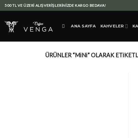
Skip
500 TL VE ÜZERİ ALIŞVERİŞLERİNİZDE KARGO BEDAVA!
to
content
ANA SAYFA
KAHVELER
K
ÜRÜNLER “MINI” OLARAK ETIKET